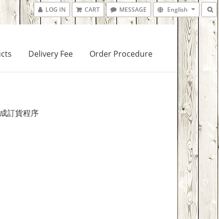
LOG IN
CART
MESSAGE
English
cts
Delivery Fee
Order Procedure
 完成訂貨程序