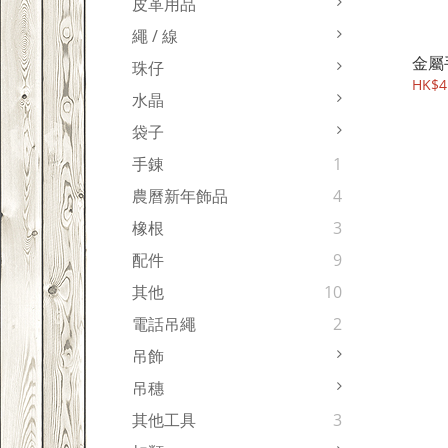
皮革用品
繩 / 線
金屬手
珠仔
HK$4
水晶
袋子
手錬
1
農曆新年飾品
4
橡根
3
配件
9
其他
10
電話吊繩
2
吊飾
吊穗
其他工具
3