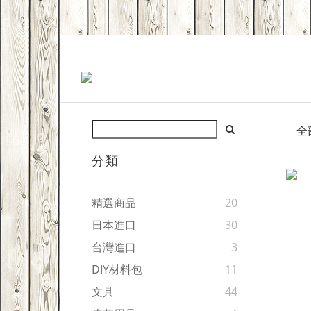
全
分類
精選商品
20
日本進口
30
台灣進口
3
DIY材料包
11
文具
44