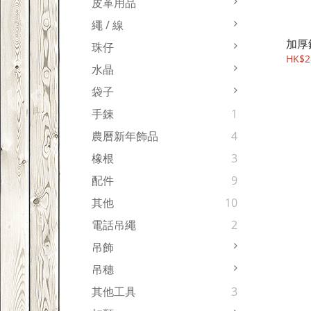
皮革用品
繩 / 線
加厚銅
珠仔
HK$2
水晶
袋子
手錬
1
農曆新年飾品
4
橡根
3
配件
9
其他
10
電話吊繩
2
吊飾
吊穗
其他工具
3