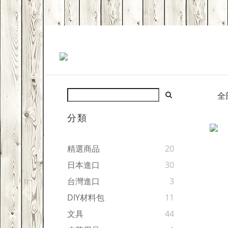
全
分類
精選商品
20
日本進口
30
台灣進口
3
DIY材料包
11
文具
44