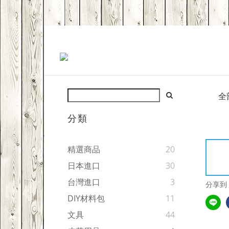
全
分類
精選商品
20
日本進口
30
台灣進口
3
分享到
DIY材料包
11
文具
44