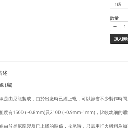
數量
加入購
描述
 (扁)
線是由尼龍製成，由於出廠時已經上蠟，可以節省不少製作時間
度有150D (~0.8mm)及210D (~0.9mm-1mm)，比
線由於是尼龍製及已上蠟的關係，收尾時，只需用打火機稍為加