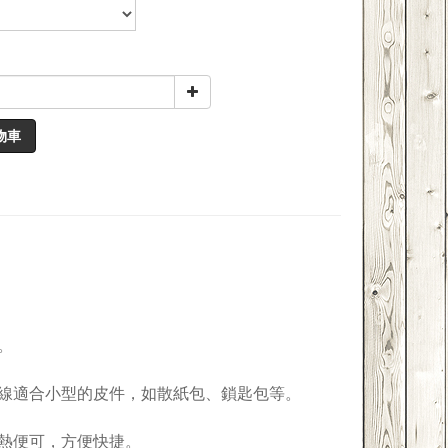
物車
。
較幼細的蠟線適合小型的皮件，如散紙包、鎖匙包等。
熱便可，方便快捷。