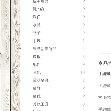
皮革用品
繩 / 線
珠仔
水晶
袋子
手錬
1
農曆新年飾品
4
橡根
3
商品
配件
9
其他
10
手縫蠟線
電話吊繩
2
手縫蠟
吊飾
吊穗
常用的粗
其他工具
3
手縫蠟