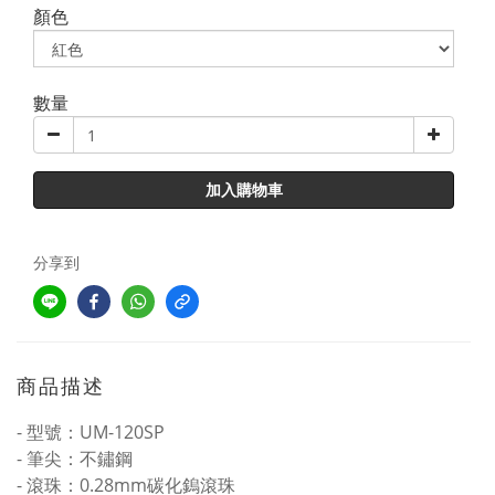
顏色
數量
加入購物車
分享到
商品描述
- 型號：UM-120SP
- 筆尖：不鏽鋼
- 滾珠：0.28mm碳化鎢滾珠