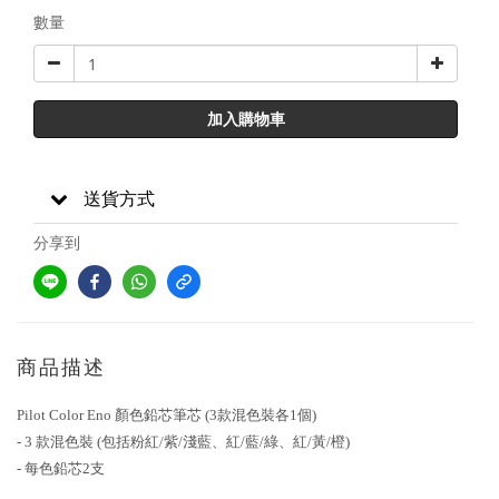
數量
加入購物車
送貨方式
分享到
商品描述
Pilot Color Eno 顏色鉛芯筆芯 (3款混色裝各1個)
- 3 款混色裝 (包括粉紅/紫/淺藍、紅/藍/綠、紅/黃/橙)
- 每色鉛芯2支