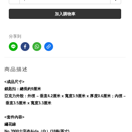
加入購物車
分享到
商品描述
<成品尺寸>
鎖匙扣：總長約9厘米
亞克力外殼：外徑 – 垂直4.2厘米 x 寬度3.9厘米 x 厚度0.6厘米；內徑
–
垂直3.5厘米 x 寬度3.3厘米
<套件內容>
繡花線
No.3900十字布Aida（白）(18格/英寸)