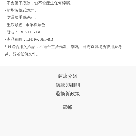
- 不會留下痕跡，也不會產生任何碎屑。
- 新增按掣式設計。
- 防滑握手膠設計。
- 墨液顏色 : 跟筆桿顏色
- 替芯： BLS-FR5-BB
- 產品編號：LFBK-23EF-BB
* 只適合用於紙品，不適合置於高溫、潮濕、日光直射場所或用於考
試、簽署任何文件。
商店介紹
條款與細則
退換貨政策
電郵