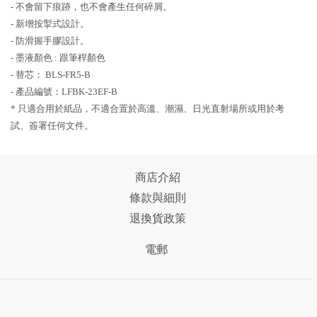
- 不會留下痕跡，也不會產生任何碎屑。
- 新增按掣式設計。
- 防滑握手膠設計。
- 墨液顏色 : 跟筆桿顏色
- 替芯： BLS-FR5-B
- 產品編號：LFBK-23EF-B
* 只適合用於紙品，不適合置於高溫、潮濕、日光直射場所或用於考
試、簽署任何文件。
商店介紹
條款與細則
退換貨政策
電郵