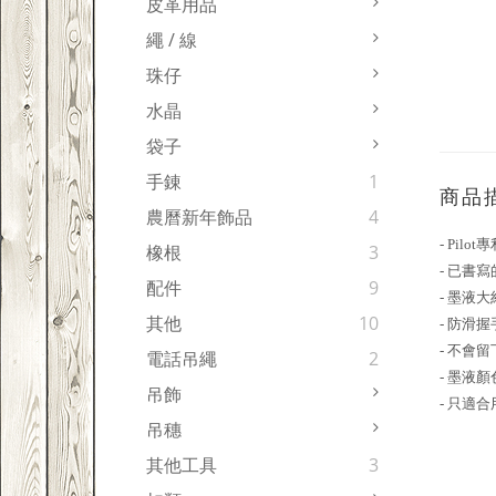
皮革用品
繩 / 線
珠仔
水晶
袋子
手錬
1
商品
農曆新年飾品
4
- Pil
橡根
3
- 已書
配件
9
- 墨液
其他
10
- 防滑
- 不會
電話吊繩
2
- 墨液顏
吊飾
- 只適
吊穗
其他工具
3