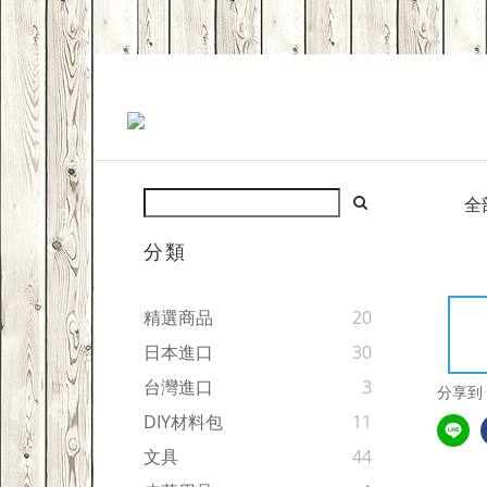
全
分類
精選商品
20
日本進口
30
台灣進口
3
分享到
DIY材料包
11
文具
44