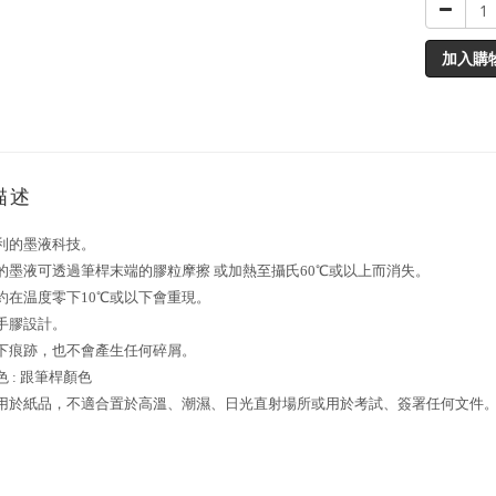
加入購
描述
ot專利的墨液科技。
寫的墨液可透過筆桿末端的膠粒摩擦 或加熱至攝氏60℃或以上而消失。
大約在温度零下10℃或以下會重現。
握手膠設計。
留下痕跡，也不會產生任何碎屑。
色 : 跟筆桿顏色
合用於紙品，不適合置於高溫、潮濕、日光直射場所或用於考試、簽署任何文件