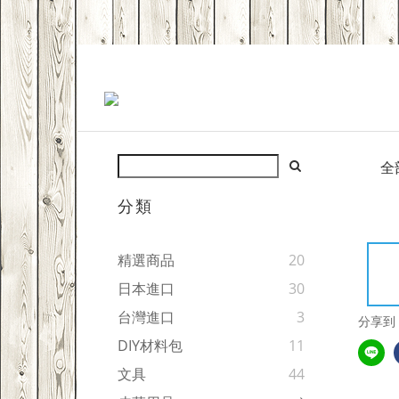
全
分類
精選商品
20
日本進口
30
台灣進口
3
分享到
DIY材料包
11
文具
44