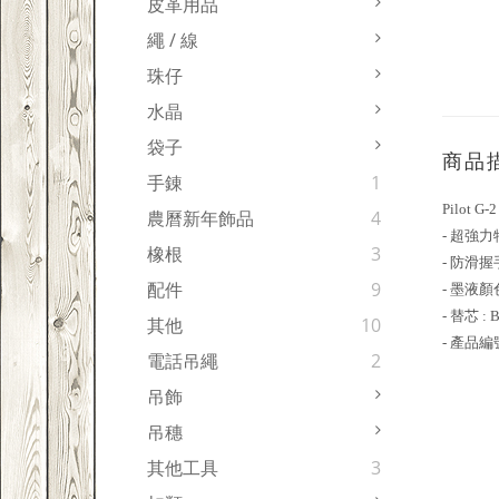
皮革用品
繩 / 線
珠仔
水晶
袋子
商品
手錬
1
Pilot G
農曆新年飾品
4
- 超強
橡根
3
- 防滑
配件
9
- 墨液顏
- 替芯 : 
其他
10
- 產品編號
電話吊繩
2
吊飾
吊穗
其他工具
3