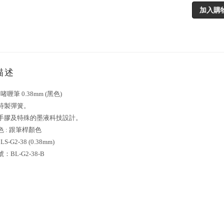
加入購
描述
-2 啫喱筆 0.38mm (黑色)
力特製彈簧。
握手膠及特殊的墨液科技設計。
色 : 跟筆桿顏色
BLS-G2-38 (0.38mm)
：BL-G2-38-B