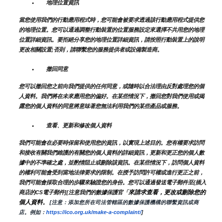
地理位置資訊
當您使用我們的行動應用程式時，您可能會被要求透過該行動應用程式提供您
的地理位置。您可以通過調整行動裝置的位置服務設定來選擇不共用您的地理
位置詳細資訊。要拒絕分享您的地理位置詳細資訊，請按照行動裝置上的說明
更改相關設置;否則，請聯繫您的服務提供者或設備製造商。
撤回同意
您可以撤回您之前向我們提供的任何同意，或隨時以合法理由反對處理您的個
人資料。我們將在未來應用您的偏好。在某些情況下，撤回您對我們使用或揭
露您的個人資料的同意將意味著您無法利用我們的某些產品或服務。
查看、更新和修改個人資料
我們可能會在必要時保留和使用您的資訊，以實現上述目的。您有權要求訪問
和接收有關我們維護的有關您的個人資料的詳細資訊，更新和更正您的個人數
據中的不準確之處，並酌情阻止或刪除該資訊。在某些情況下，訪問個人資料
的權利可能會受到當地法律要求的限制。在授予訪問許可權或進行更正之前，
我們可能會採取合理的步驟來驗證您的身份。您可以通過發送電子郵件至{插入
來請求查看，更改或刪除您的
商店的CS電子郵件][注意我們的數據保護官「
個人資料
。
 [注意：添加您所在司法管轄區的數據保護機構的聯繫資訊或商
店。例如：
https://ico.org.uk/make-a-complaint/
]