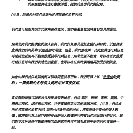
的服務提供者進行數據清理，鏈接或合併我們的記錄。
[注意：請務必列出包括適用於您業務的所有內容]
我們還可能以其他方式使用這些資訊，我們在蒐集資訊時會發出具體通知。
如果您向我們提供您的個人資料，我們打算將其用於直接行銷目的，以提供或
宣傳我們的商品和/或服務的可用性。但是，我們會在第一次向您傳送行銷訊息
時確認您並沒有不願意接受該等行銷訊息；如果您並不願意，可以在首次接受
行銷訊息時向我們表達您的意願，也可以在任何時候拒絕再接受行銷訊息。
「
的資
如您向我們提供有關資料並明確同意該等用途，我們可將上述
您提供
料」一節所載的各類個人資料用於直接促銷。
直接營銷通訊可能透過各種渠道發送給您，包括 電話、郵寄、電郵、簡訊、手
機應用程式、網路應用程式、社交媒體商店及其他通訊方式。 [注意：包括適
用於您業務的所有內容] 如果已經徵得您的同意，您在表格中提供的個人數
據，或您在同意上述訂閱時提供的個人數據將同時被我們用於該行銷目的。我
們對本段所述任何數據傳輸問題的處理將與本隱私政策中提供的內容保持一
致。