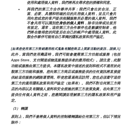
使用和處理個人資料，我們將再次尋求您的授權和同意。
與我們的第三方合作夥伴共享：我們只會出於合法、正
當、必要、具體和明確的目的共用個人資料，並且只會共
用向您或您的客戶提供相關服務所必需的個人資料。我們
不會共用可以識別您
身份的個人資料
，除非法律或法規另
有規定。通常，這些第三方合作夥伴也是數據控制者，他
們將在徵得您的同意后在自己的帳戶中處理個人資料。此
類合作夥伴可能有自己單獨的隱私政策和用戶協定。
[如果您使用第三方营銷應用程式蒐集有關您商店上買家活動的資訊，請插入]
此外，當我們使用
商店
時
，
我們可能會
使用
第三方功能或服務（包括
Apps Store、支付閘道或物流服務提供者的應用程式）。請注意，此類
功能或服務由第三方提供。本隱私政策中描述的規則和程式不適用於此
類第三方功能和服務。您向第三方商店或服務提供的任何資訊將直接提
供給這些服務的網路運營商。即使您通過商店訪問，您也必須遵守這些
第三方的適用隱私政策和用戶協定（如果有）。我們不對任何第三方商
店的內容以及有關個人資料和安全措施的第三方政策負責。在向第三方
提供任何個人資料之前，您應閱讀並理解第三方的隱私政策和用戶協
定。
（3） 轉讓
原則上，我們不會將個人資料的控制權轉讓給任何第三方，但以下情況
除外：