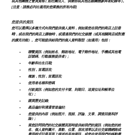
或其他團體之會員資格 ( 如社團法人、俱樂部或其他志願團體參與者紀錄等 )。
[注意：請務必列出適用於您業務的所有內容]
您提供的資訊
您可以選擇以多種方式向我們提供個人資料，例如當您在我們的商店上註冊
時
，或在我們的商店上購物時，或通過我們的社交媒體（或其相關商店或對應
的擴充功能）。您可能提供給我們的個人資料類型（如適用）包括：
聯繫資訊（例如姓名、郵政地址、電子郵件地址、手機或其他電
話號碼、行動服務提供者）;
年齡和出生日期;
性別，首選語言;
種族，性別，首選語言;
使用者名稱和密碼
付款資訊（例如您的支付卡號、到期日、送貨位址和帳單位
址）;
購買歷史記錄;
產品偏好和溝通管道偏好;
您提供的內容（例如照片、視頻、評論、文章、調查回復和評
論）;
當您訪問我們的社交媒體頁面時提供給我們的資訊（例如您的姓
名、個人資料圖片、喜歡、位置、朋友清單以及社交媒體網路或
應用程式註冊頁面上描述的其他資訊，或您在使用我們的移動應