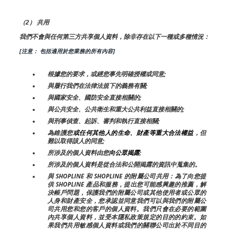
（2） 共用
我們不會與任何第三方共享個人資料，除非存在以下一種或多種情況：
[注意： 包括適用於您業務的所有內容]
根據您的要求，或經您事先明確授權或同意;
與履行我們在法律法規下的義務有關;
與國家安全、國防安全直接相關的;
與公共安全、公共衛生和重大公共利益直接相關的;
與刑事偵查、起訴、審判和執行直接相關;
為維護您
或任何其他人的生命、財產等重大合法權益
，但
難以取得該人的同意;
所涉及的個人資料由您
向公眾揭露
;
所涉及的個人資料是從合法和公開揭露的資訊中蒐集的。
與 SHOPLINE 和 SHOPLINE 的附屬公司共用：為了向您提
供 SHOPLINE 產品和服務，提出您可能感興趣的推薦，解
決帳戶問題，保護我們的附屬公司或其他使用者或公眾的
人身和財產安全，您承認並同意我們可以與我們的附屬公
司共用您和您的客戶的個人資料。我們只會在必要的範圍
內共享個人資料，並受本隱私政策規定的目的的約束。如
果我們共用敏感個人資料或我們的關聯公司出於不同目的