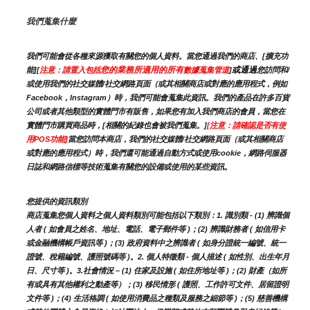
我們蒐集什麼
我們可能會從各種來源獲取有關您的個人資料。當您通過我們的商店、[擴充功
您的業務所適用的所有
或通過
能][
注意：請置入包括
數據蒐集管道
]
您訪問和/
或使用我們的社交媒體/社交網路頁面（或其相關商店或對應的應用程式，例如
Facebook，Instagram）時，我們可能會蒐集此資訊。我們的產品在許多百貨
公司或者其他類型的實體門市有販售，如果您有加入我們商店的會員，當您在
實體門市購買商品時，[相關的紀錄也會被我們蒐集。]
[注意：請確認是否有使
用POS功能]
當您訪問本商店，我們的社交媒體/社交網路頁面（或其相關商店
或對應的應用程式）時，我們還可能通過自動方式或使用cookie，網路伺服器
日誌和網路信標等技術蒐集有關您的設備或使用的某些資訊。
您提供的資訊類別
商店蒐集您個人資料之個人資料類別可能包括以下類別：1. 識別類 - (1) 辨識個
人者 ( 如會員之姓名、地址、電話、電子郵件等 )；(2) 辨識財務者 ( 如信用卡
或金融機構帳戶資訊等 )；(3) 政府資料中之辨識者 ( 如身分證統一編號、統一
證號、稅籍編號、護照號碼等 )。2. 個人特徵類 - 個人描述 ( 如性別、出生年月
日、尺寸等 )。3.社會情況 – (1) 住家及設施 ( 如住所地址等 )；(2) 財產（如所
有或具有其他權利之動產等）；(3) 移民情形 ( 護照、工作許可文件、居留證明
文件等 )；(4) 生活格調 ( 如使用消費品之種類及服務之細節等 )；(5) 慈善機構