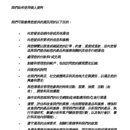
我們如何使用個人資料
我們可能會將您提供的資訊用於以下目的：
向您發送促銷內容或其他通信;
向您提供所要求的信息和服務;
與您聯繫以跟進或確認您的訂單，約會，退貨或退款，並向您發
送與我們提供給您的產品和服務相關的其他非行銷通信;
處理您的付款和/或交易;
創建和管理您的帳戶，包括訪問您的購買歷史記錄;
回復您的詢問;
在我們的商店、社交媒體商店和其他地方定製廣告，以滿足您的
興趣和歷史;
與您溝通並管理您參與的特殊活動、競賽、抽獎、活動（如
有）、調查和其他優惠;
操作並與您就我們的社交網路或[移動應用程式]進行溝通;
運營、評估和改進我們的業務（包括開發新產品和服務，增強和
改進我們的產品和服務，管理我們的溝通，分析我們的產品，執
行市場研究、數據分析和客戶關係管理計劃，以及執行會計、審
計和其他內部職能）;
遵守適用的法律要求、相關行業標準和我們的政策;
為避免重複並確保您的資訊的準確性，請定期在內部或通過我們