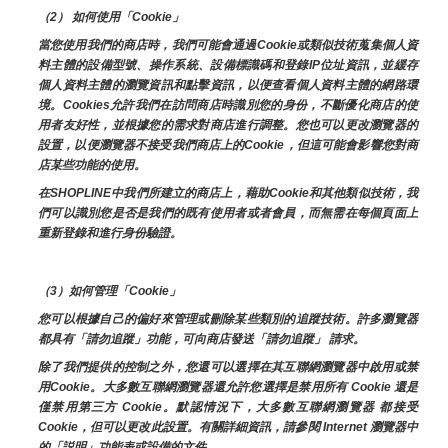
（2） 如何使用「Cookie」
當您使用我們的商店時，我們可能會通過Cookie或類似技術蒐集個人資
料主體的設備型號、操作系統、設備標識碼和登錄IP位址資訊，並緩存
個人資料主體的瀏覽資訊和點擊資訊，以便查看個人資料主體的網路環
境。Cookies允許我們在訪問商店時識別您的身份，不斷優化商店的使
用者友好性，並根據您的需求對商店進行調整。您也可以更改瀏覽器的
設置，以便瀏覽器不接受我們商店上的Cookie，但這可能會影響您對商
店某些功能的使用。
在SHOPLINE中我們所建立的商店上，藉助Cookie和其他類似技術，我
們可以識別您是否是我們的既有使用者或者會員，而無需在每個頁面上
重新登錄和進行身份驗證。
（3）如何管理「Cookie」
您可以根據自己的偏好來管理或刪除某些類別的追蹤技術。許多瀏覽器
都具有「請勿追蹤」功能，可向商店發送「請勿追蹤」 請求。
除了我們提供的控制之外，您還可以選擇在其互聯網瀏覽器中啟用或禁
用Cookie。大多數互聯網瀏覽器還允許您選擇是禁用所有 Cookie 還是
僅禁用第三方 Cookie。默認情況下，大多數互聯網瀏覽器 都接受 
Cookie，但可以更改此設置。有關詳細資訊，請參閱 Internet 瀏覽器中
的「説明」功能表或設備的文件。