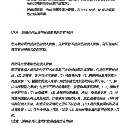
用程式時的地理位置詳細資訊）;
設備標識碼，例如有關設備的資訊，如 MAC 位址、IP 位址或其
他在線標識碼。
[注意：請務必列出適用於您業務的所有內容]
您自願向我們提供您的個人資料，但如果您不提供您的個人資料，則可能無法
獲得某些服務和促銷活動。
我們為什麼蒐集您的個人資料
商店蒐集個人資料的特定目的皆是為了向您提供商品或服務，包括但不限於提
供：(1) 消費者、客戶管理與服務；(2) 消費者保護；(3) 網路購物及其他電子
商務服務；(4) 驗證您的個人身份 ( 如以保護您免於詐欺等犯罪行為 )；(5) 解
決各種類型之爭議 ( 包括但不限於消費糾紛、智慧財產權爭議等 )； (6) 增進安
全交易行為；(7) 收取債務； (8) 通知您商業機會、產品、服務及更新；(9) 偵
測並保護您及商店免於錯誤、詐欺或其他犯罪行為，並監測遵法風險；(10) 調
查針對個人安全、財產安全及違約之潛在不法行為；(11) 履行條款與細則及退
換貨政策；(12) 依法令所為之行為；以及 (13) 其他於蒐集當時取得您同意之目
的。
[注意：請務必列出適用於您業務的所有內容]