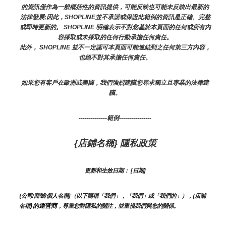
的資訊僅作為一般概括性的資訊提供，可能反映也可能未反映出最新的
法律發展;因此，SHOPLINE並不承諾或保證此範例的資訊是正確、完整
或即時更新的。 SHOPLINE 明確表示不對您基於本頁面的任何或所有內
容採取或未採取的任何行動承擔任何責任。
此外， SHOPLINE 並不一定認可本頁面可能連結到之任何第三方內容，
也絕不對其承擔任何責任。
如果您有客戶在歐洲或美國，我們強烈建議您尋求獨立且專業的法律建
議。
--------------範例----------------
{店鋪名稱} 隱私政策
更新和生效日期： [日期]
{公司/商號/個人名稱}（以下簡稱「我們」，「我們」或「我們的」），{店舖
}的運營商
名稱
，尊重您對隱私的關注，並重視我們與您的關係。 