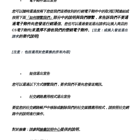
電子郵件退出宣告
您可以隨時通過按兩下您從我們這裡收到的行銷電子郵件中的取消訂閱連結或
部分中的說明與我們聯繫，來告訴我們不要通
按照下面
「如何聯繫我們」
過電子郵件向您發送行銷通信
。您也可以通過發送退出請求以{插入商店的
來選擇不接收我們的營銷電子郵件
CS電子郵件]
。
 [注意：或插入發送退出
的替代說明]
請求
[注意： 包括適用於您業務的所有內容]
短信退出宣告
您可以通過以下方式聯繫我們，要求我們不要向您發送簡訊。
社交網路應用程式退出宣告
要從您的社交網路帳戶中移除或刪除我們的社交媒體應用程式，請按照社交網
路中的說明進行操作。
提供的說明
對於臉書：請參閱
臉書説明中心
。