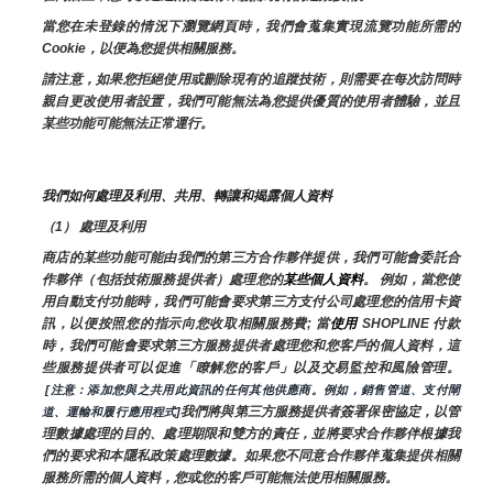
當您在未登錄的情況下瀏覽網頁時，我們會蒐集實現流覽功能所需的
Cookie，以便為您提供相關服務。
請注意，如果您拒絕使用或刪除現有的追蹤技術，則需要在每次訪問時
親自更改使用者設置，我們可能無法為您提供優質的使用者體驗，並且
某些功能可能無法正常運行。
我們如何處理及利用、共用、轉讓和揭露個人資料
（1） 處理及利用
商店的某些功能可能由我們的第三方合作夥伴提供，我們可能會委託合
作夥伴（包括技術服務提供者）處理您的
某些個人資料
。 例如，當您使
用自動支付功能時，我們可能會要求第三方支付公司處理您的信用卡資
訊，以便按照您的指示向您收取相關服務費; 當
使用 
SHOPLINE 付款
時，我們可能會要求第三方服務提供者處理您和您客戶的個人資料，這
些服務提供者可以促進「瞭解您的客戶」以及交易監控和風險管理。 
 [注意：添加您與之共用此資訊的任何其他供應商。例如，銷售管道、支付閘
我們將與第三方服務提供者簽署保密協定，以管
道、運輸和履行應用程式]
理數據處理的目的、處理期限和雙方的責任，並將要求合作夥伴根據我
們的要求和本隱私政策處理數據。如果您不同意合作夥伴蒐集提供相關
服務所需的個人資料，您或您的客戶可能無法使用相關服務。