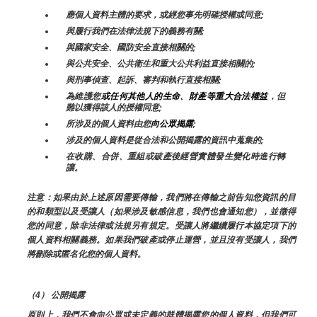
應個人資料主體的要求，或經您事先明確授權或同意;
與履行我們在法律法規下的義務有關;
與國家安全、國防安全直接相關的;
與公共安全、公共衛生和重大公共利益直接相關的;
與刑事偵查、起訴、審判和執行直接相關;
為維護您
或任何其他人的生命、財產等重大合法權益
，但
難以獲得該人的授權同意;
所涉及的個人資料由您
向公眾揭露
;
涉及的個人資料是從合法和公開揭露的資訊中蒐集的;
在收購、合併、重組或破產後經營實體發生變化時進行轉
讓。
注意：如果由於上述原因需要傳輸，我們將在傳輸之前告知您資訊的目
的和類型以及受讓人（如果涉及敏感信息，我們也會通知您），並徵得
您的同意，除非法律或法規另有規定。受讓人將繼續履行本協定項下的
個人資料相關義務。如果我們破產或停止運營，並且沒有受讓人，我們
將刪除或匿名化您的個人資料。
（4） 公開揭露
原則上，我們不會向公眾或未定義的群體揭露您的個人資料，但我們可