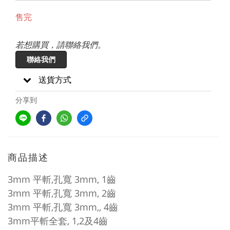
售完
若想購買，請聯絡我們。
聯絡我們
送貨方式
分享到
商品描述
3mm
平
斬
,
孔
寬 3mm,
1
齒
3mm
平
斬
,
孔
寬 3mm,
2
齒
3mm
平
斬
,
孔
寬 3mm,
,
4
齒
3mm平
斬
全
套
, 1,2
及
4
齒