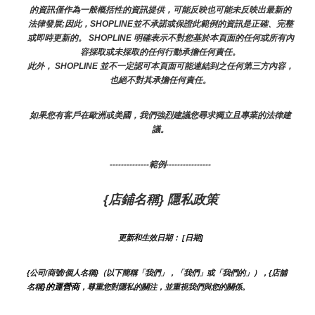
的資訊僅作為一般概括性的資訊提供，可能反映也可能未反映出最新的
法律發展;因此，SHOPLINE並不承諾或保證此範例的資訊是正確、完整
或即時更新的。 SHOPLINE 明確表示不對您基於本頁面的任何或所有內
容採取或未採取的任何行動承擔任何責任。
此外， SHOPLINE 並不一定認可本頁面可能連結到之任何第三方內容，
也絕不對其承擔任何責任。
如果您有客戶在歐洲或美國，我們強烈建議您尋求獨立且專業的法律建
議。
--------------範例----------------
{店鋪名稱} 隱私政策
更新和生效日期： [日期]
{公司/商號/個人名稱}（以下簡稱「我們」，「我們」或「我們的」），{店舖
}的運營商
名稱
，尊重您對隱私的關注，並重視我們與您的關係。 