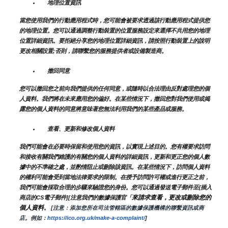
地理位置資訊
當您使用我們的行動應用程式時，您可能會被要求透過該行動應用程式提供您
的地理位置。您可以通過調整行動裝置的位置服務設定來選擇不共用您的地理
位置詳細資訊。要拒絕分享您的地理位置詳細資訊，請按照行動裝置上的說明
更改相關設置;否則，請聯繫您的服務提供者或設備製造商。
撤回同意
您可以撤回您之前向我們提供的任何同意，或隨時以合法理由反對處理您的個
人資料。我們將在未來應用您的偏好。在某些情況下，撤回您對我們使用或揭
露您的個人資料的同意將意味著您無法利用我們的某些產品或服務。
查看、更新和修改個人資料
我們可能會在必要時保留和使用您的資訊，以實現上述目的。您有權要求訪問
和接收有關我們維護的有關您的個人資料的詳細資訊，更新和更正您的個人數
據中的不準確之處，並酌情阻止或刪除該資訊。在某些情況下，訪問個人資料
的權利可能會受到當地法律要求的限制。在授予訪問許可權或進行更正之前，
我們可能會採取合理的步驟來驗證您的身份。您可以通過發送電子郵件至{插入
來請求查看，更改或刪除您的
商店的CS電子郵件][注意我們的數據保護官「
個人資料
。
 [注意：添加您所在司法管轄區的數據保護機構的聯繫資訊或商
店。例如：
https://ico.org.uk/make-a-complaint/
]