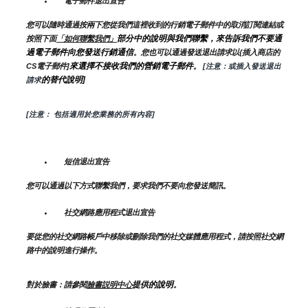
電子郵件退出宣告
您可以隨時通過按兩下您從我們這裡收到的行銷電子郵件中的取消訂閱連結或
部分中的說明與我們聯繫，來告訴我們不要通
按照下面
「如何聯繫我們」
過電子郵件向您發送行銷通信
。您也可以通過發送退出請求以{插入商店的
來選擇不接收我們的營銷電子郵件
CS電子郵件]
。
 [注意：或插入發送退出
的替代說明]
請求
[注意： 包括適用於您業務的所有內容]
短信退出宣告
您可以通過以下方式聯繫我們，要求我們不要向您發送簡訊。
社交網路應用程式退出宣告
要從您的社交網路帳戶中移除或刪除我們的社交媒體應用程式，請按照社交網
路中的說明進行操作。
提供的說明
對於臉書：請參閱
臉書説明中心
。