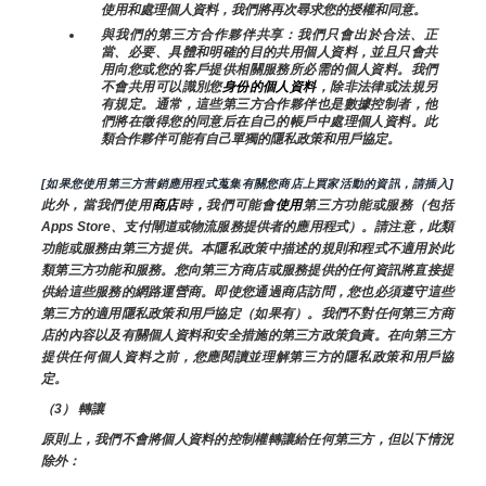
使用和處理個人資料，我們將再次尋求您的授權和同意。
與我們的第三方合作夥伴共享：我們只會出於合法、正
當、必要、具體和明確的目的共用個人資料，並且只會共
用向您或您的客戶提供相關服務所必需的個人資料。我們
不會共用可以識別您
身份的個人資料
，除非法律或法規另
有規定。通常，這些第三方合作夥伴也是數據控制者，他
們將在徵得您的同意后在自己的帳戶中處理個人資料。此
類合作夥伴可能有自己單獨的隱私政策和用戶協定。
[如果您使用第三方营銷應用程式蒐集有關您商店上買家活動的資訊，請插入]
此外，當我們使用
商店
時
，
我們可能會
使用
第三方功能或服務（包括
Apps Store、支付閘道或物流服務提供者的應用程式）。請注意，此類
功能或服務由第三方提供。本隱私政策中描述的規則和程式不適用於此
類第三方功能和服務。您向第三方商店或服務提供的任何資訊將直接提
供給這些服務的網路運營商。即使您通過商店訪問，您也必須遵守這些
第三方的適用隱私政策和用戶協定（如果有）。我們不對任何第三方商
店的內容以及有關個人資料和安全措施的第三方政策負責。在向第三方
提供任何個人資料之前，您應閱讀並理解第三方的隱私政策和用戶協
定。
（3） 轉讓
原則上，我們不會將個人資料的控制權轉讓給任何第三方，但以下情況
除外：