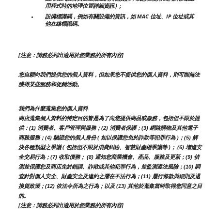
用程式時的地理位置詳細資訊）;
設備標識碼，例如有關設備的資訊，如 MAC 位址、IP 位址或其
他在線標識碼。
[注意：請務必列出適用於您業務的所有內容]
您自願向我們提供您的個人資料，但如果您不提供您的個人資料，則可能無法
獲得某些服務和促銷活動。
我們為什麼蒐集您的個人資料
商店蒐集個人資料的特定目的皆是為了向您提供商品或服務，包括但不限於提
供：(1) 消費者、客戶管理與服務；(2) 消費者保護；(3) 網路購物及其他電子
商務服務；(4) 驗證您的個人身份 ( 如以保護您免於詐欺等犯罪行為 )；(5) 解
決各種類型之爭議 ( 包括但不限於消費糾紛、智慧財產權爭議等 )； (6) 增進安
全交易行為；(7) 收取債務； (8) 通知您商業機會、產品、服務及更新；(9) 偵
測並保護您及商店免於錯誤、詐欺或其他犯罪行為，並監測遵法風險；(10) 調
查針對個人安全、財產安全及違約之潛在不法行為；(11) 履行條款與細則及退
換貨政策；(12) 依法令所為之行為；以及 (13) 其他於蒐集當時取得您同意之目
的。
[注意：請務必列出適用於您業務的所有內容]