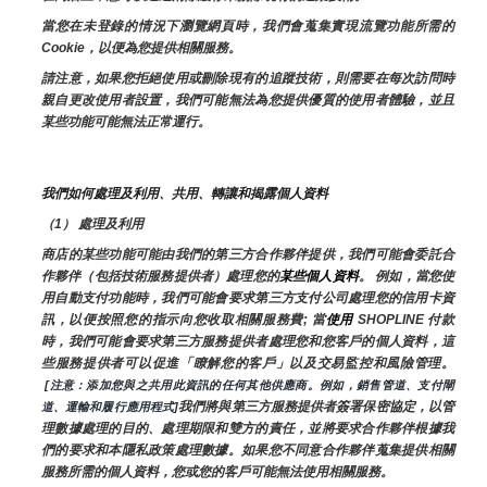
當您在未登錄的情況下瀏覽網頁時，我們會蒐集實現流覽功能所需的
Cookie，以便為您提供相關服務。
請注意，如果您拒絕使用或刪除現有的追蹤技術，則需要在每次訪問時
親自更改使用者設置，我們可能無法為您提供優質的使用者體驗，並且
某些功能可能無法正常運行。
我們如何處理及利用、共用、轉讓和揭露個人資料
（1） 處理及利用
商店的某些功能可能由我們的第三方合作夥伴提供，我們可能會委託合
作夥伴（包括技術服務提供者）處理您的
某些個人資料
。 例如，當您使
用自動支付功能時，我們可能會要求第三方支付公司處理您的信用卡資
訊，以便按照您的指示向您收取相關服務費; 當
使用 
SHOPLINE 付款
時，我們可能會要求第三方服務提供者處理您和您客戶的個人資料，這
些服務提供者可以促進「瞭解您的客戶」以及交易監控和風險管理。 
 [注意：添加您與之共用此資訊的任何其他供應商。例如，銷售管道、支付閘
我們將與第三方服務提供者簽署保密協定，以管
道、運輸和履行應用程式]
理數據處理的目的、處理期限和雙方的責任，並將要求合作夥伴根據我
們的要求和本隱私政策處理數據。如果您不同意合作夥伴蒐集提供相關
服務所需的個人資料，您或您的客戶可能無法使用相關服務。