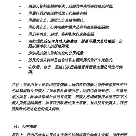
應個人資料主體的要求，或經您事先明確授權或同意;
與履行我們在法律法規下的義務有關;
與國家安全、國防安全直接相關的;
與公共安全、公共衛生和重大公共利益直接相關的;
與刑事偵查、起訴、審判和執行直接相關;
為維護您
或任何其他人的生命、財產等重大合法權益
，但
難以獲得該人的授權同意;
所涉及的個人資料由您
向公眾揭露
;
涉及的個人資料是從合法和公開揭露的資訊中蒐集的;
在收購、合併、重組或破產後經營實體發生變化時進行轉
讓。
注意：如果由於上述原因需要傳輸，我們將在傳輸之前告知您資訊的目
的和類型以及受讓人（如果涉及敏感信息，我們也會通知您），並徵得
您的同意，除非法律或法規另有規定。受讓人將繼續履行本協定項下的
個人資料相關義務。如果我們破產或停止運營，並且沒有受讓人，我們
將刪除或匿名化您的個人資料。
（4） 公開揭露
原則上，我們不會向公眾或未定義的群體揭露您的個人資料，但我們可