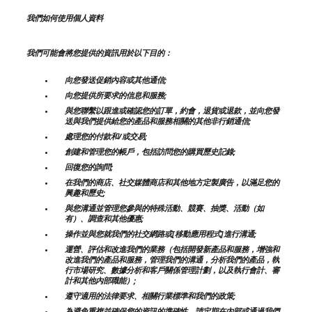
我們如何使用個人資料
我們可能會將您提供的資訊用於以下目的：
向您發送促銷內容或其他通信;
向您提供所要求的信息和服務;
與您聯繫以跟進或確認您的訂單，約會，退貨或退款，並向您發
送與我們提供給您的產品和服務相關的其他非行銷通信;
處理您的付款和/或交易;
創建和管理您的帳戶，包括訪問您的購買歷史記錄;
回復您的詢問;
在我們的商店、社交媒體商店和其他地方定製廣告，以滿足您的
興趣和歷史;
與您溝通並管理您參與的特殊活動、競賽、抽獎、活動（如
有）、調查和其他優惠;
操作並與您就我們的社交網路或[移動應用程式]進行溝通;
運營、評估和改進我們的業務（包括開發新產品和服務，增強和
改進我們的產品和服務，管理我們的溝通，分析我們的產品，執
行市場研究、數據分析和客戶關係管理計劃，以及執行會計、審
計和其他內部職能）;
遵守適用的法律要求、相關行業標準和我們的政策;
為避免重複並確保您的資訊的準確性，請定期在內部或通過我們