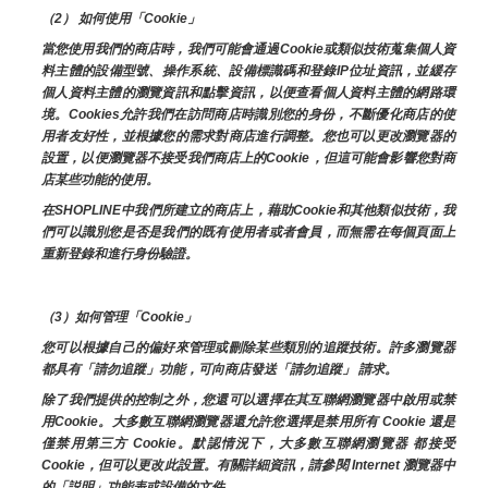
（2） 如何使用「Cookie」
當您使用我們的商店時，我們可能會通過Cookie或類似技術蒐集個人資
料主體的設備型號、操作系統、設備標識碼和登錄IP位址資訊，並緩存
個人資料主體的瀏覽資訊和點擊資訊，以便查看個人資料主體的網路環
境。Cookies允許我們在訪問商店時識別您的身份，不斷優化商店的使
用者友好性，並根據您的需求對商店進行調整。您也可以更改瀏覽器的
設置，以便瀏覽器不接受我們商店上的Cookie，但這可能會影響您對商
店某些功能的使用。
在SHOPLINE中我們所建立的商店上，藉助Cookie和其他類似技術，我
們可以識別您是否是我們的既有使用者或者會員，而無需在每個頁面上
重新登錄和進行身份驗證。
（3）如何管理「Cookie」
您可以根據自己的偏好來管理或刪除某些類別的追蹤技術。許多瀏覽器
都具有「請勿追蹤」功能，可向商店發送「請勿追蹤」 請求。
除了我們提供的控制之外，您還可以選擇在其互聯網瀏覽器中啟用或禁
用Cookie。大多數互聯網瀏覽器還允許您選擇是禁用所有 Cookie 還是
僅禁用第三方 Cookie。默認情況下，大多數互聯網瀏覽器 都接受 
Cookie，但可以更改此設置。有關詳細資訊，請參閱 Internet 瀏覽器中
的「説明」功能表或設備的文件。