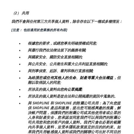
（2） 共用
我們不會與任何第三方共享個人資料，除非存在以下一種或多種情況：
[注意： 包括適用於您業務的所有內容]
根據您的要求，或經您事先明確授權或同意;
與履行我們在法律法規下的義務有關;
與國家安全、國防安全直接相關的;
與公共安全、公共衛生和重大公共利益直接相關的;
與刑事偵查、起訴、審判和執行直接相關;
為維護您
或任何其他人的生命、財產等重大合法權益
，但
難以取得該人的同意;
所涉及的個人資料由您
向公眾揭露
;
所涉及的個人資料是從合法和公開揭露的資訊中蒐集的。
與 SHOPLINE 和 SHOPLINE 的附屬公司共用：為了向您提
供 SHOPLINE 產品和服務，提出您可能感興趣的推薦，解
決帳戶問題，保護我們的附屬公司或其他使用者或公眾的
人身和財產安全，您承認並同意我們可以與我們的附屬公
司共用您和您的客戶的個人資料。我們只會在必要的範圍
內共享個人資料，並受本隱私政策規定的目的的約束。如
果我們共用敏感個人資料或我們的關聯公司出於不同目的