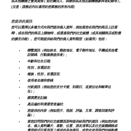
或其他團體之會員資格 ( 如社團法人、俱樂部或其他志願團體參與者紀錄等 )。
[注意：請務必列出適用於您業務的所有內容]
您提供的資訊
您可以選擇以多種方式向我們提供個人資料，例如當您在我們的商店上註冊
時
，或在我們的商店上購物時，或通過我們的社交媒體（或其相關商店或對應
的擴充功能）。您可能提供給我們的個人資料類型（如適用）包括：
聯繫資訊（例如姓名、郵政地址、電子郵件地址、手機或其他電
話號碼、行動服務提供者）;
年齡和出生日期;
性別，首選語言;
種族，性別，首選語言;
使用者名稱和密碼
付款資訊（例如您的支付卡號、到期日、送貨位址和帳單位
址）;
購買歷史記錄;
產品偏好和溝通管道偏好;
您提供的內容（例如照片、視頻、評論、文章、調查回復和評
論）;
當您訪問我們的社交媒體頁面時提供給我們的資訊（例如您的姓
名、個人資料圖片、喜歡、位置、朋友清單以及社交媒體網路或
應用程式註冊頁面上描述的其他資訊，或您在使用我們的移動應