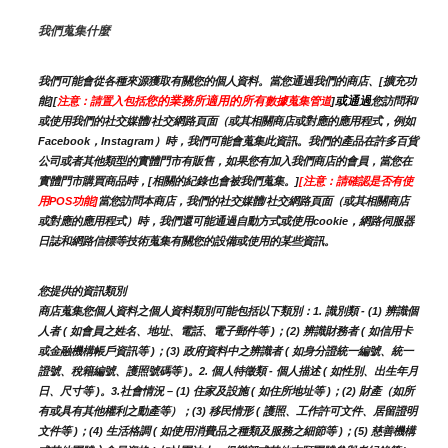
我們蒐集什麼
我們可能會從各種來源獲取有關您的個人資料。當您通過我們的商店、[擴充功
您的業務所適用的所有
或通過
能][
注意：請置入包括
數據蒐集管道
]
您訪問和/
或使用我們的社交媒體/社交網路頁面（或其相關商店或對應的應用程式，例如
Facebook，Instagram）時，我們可能會蒐集此資訊。我們的產品在許多百貨
公司或者其他類型的實體門市有販售，如果您有加入我們商店的會員，當您在
實體門市購買商品時，[相關的紀錄也會被我們蒐集。]
[注意：請確認是否有使
用POS功能]
當您訪問本商店，我們的社交媒體/社交網路頁面（或其相關商店
或對應的應用程式）時，我們還可能通過自動方式或使用cookie，網路伺服器
日誌和網路信標等技術蒐集有關您的設備或使用的某些資訊。
您提供的資訊類別
商店蒐集您個人資料之個人資料類別可能包括以下類別：1. 識別類 - (1) 辨識個
人者 ( 如會員之姓名、地址、電話、電子郵件等 )；(2) 辨識財務者 ( 如信用卡
或金融機構帳戶資訊等 )；(3) 政府資料中之辨識者 ( 如身分證統一編號、統一
證號、稅籍編號、護照號碼等 )。2. 個人特徵類 - 個人描述 ( 如性別、出生年月
日、尺寸等 )。3.社會情況 – (1) 住家及設施 ( 如住所地址等 )；(2) 財產（如所
有或具有其他權利之動產等）；(3) 移民情形 ( 護照、工作許可文件、居留證明
文件等 )；(4) 生活格調 ( 如使用消費品之種類及服務之細節等 )；(5) 慈善機構